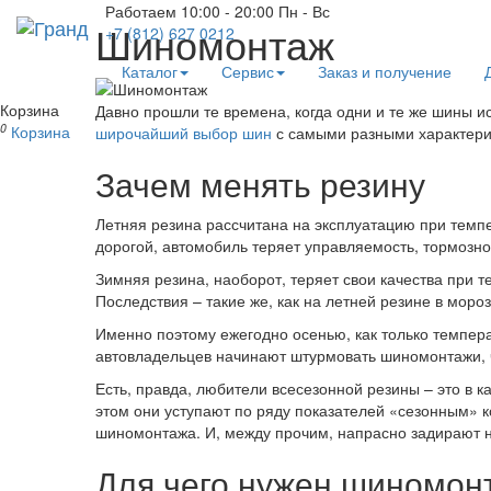
Работаем
10:00 - 20:00 Пн - Вс
Шиномонтаж
+7 (812)
627 0212
Каталог
Сервис
Заказ и получение
Корзина
Давно прошли те времена, когда одни и те же шины и
0
Корзина
широчайший выбор шин
с самыми разными характерис
Зачем менять резину
Летняя резина рассчитана на эксплуатацию при темпе
дорогой, автомобиль теряет управляемость, тормозно
Зимняя резина, наоборот, теряет свои качества при 
Последствия – такие же, как на летней резине в мороз
Именно поэтому ежегодно осенью, как только температ
автовладельцев начинают штурмовать шиномонтажи, 
Есть, правда, любители всесезонной резины – это в 
этом они уступают по ряду показателей «сезонным» к
шиномонтажа. И, между прочим, напрасно задирают н
Для чего нужен шиномон