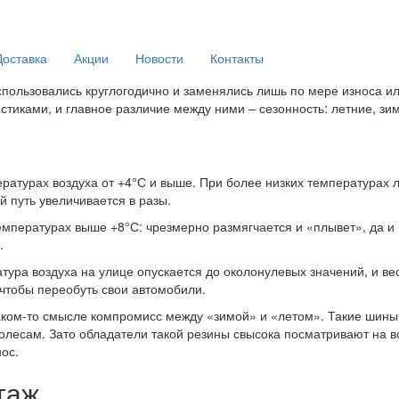
Доставка
Акции
Новости
Контакты
спользовались круглогодично и заменялись лишь по мере износа и
тиками, и главное различие между ними – сезонность: летние, зи
ратурах воздуха от +4°С и выше. При более низких температурах 
й путь увеличивается в разы.
температурах выше +8°С: чрезмерно размягчается и «плывет», да и
.
ура воздуха на улице опускается до околонулевых значений, и вес
чтобы переобуть свои автомобили.
каком-то смысле компромисс между «зимой» и «летом». Такие шины 
олесам. Зато обладатели такой резины свысока посматривают на в
ос.
таж