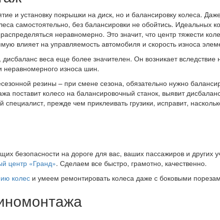
ие и установку покрышки на диск, но и балансировку колеса. Даже
леса самостоятельно, без балансировки не обойтись. Идеальных ко
 распределяться неравномерно. Это значит, что центр тяжести кол
мую влияет на управляемость автомобиля и скорость износа элеме
, дисбаланс веса еще более значителен. Он возникает вследствие
 и неравномерного износа шин.
сезонной резины – при смене сезона, обязательно нужно балансир
 поставит колесо на балансировочный станок, выявит дисбаланс 
й специалист, прежде чем приклеивать грузики, исправит, насколь
х безопасности на дороге для вас, ваших пассажиров и других у
й центр «Гранд»
. Сделаем все быстро, грамотно, качественно.
нию колес
и умеем ремонтировать колеса даже с боковыми порезам
шиномонтажа