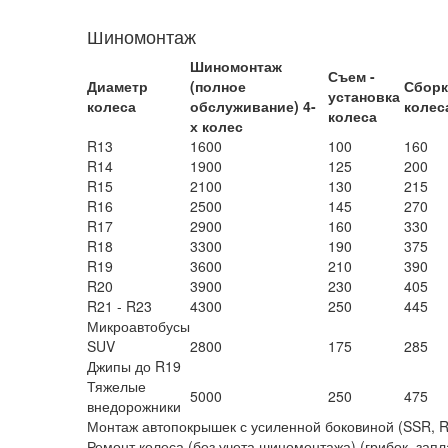
Шиномонтаж
Шиномонтаж
Съем -
Диаметр
(полное
Сборк
установка
колеса
обслуживание) 4-
колес
колеса
х колес
R13
1600
100
160
R14
1900
125
200
R15
2100
130
215
R16
2500
145
270
R17
2900
160
330
R18
3300
190
375
R19
3600
210
390
R20
3900
230
405
R21 - R23
4300
250
445
Микроавтобусы
SUV
2800
175
285
Джипы до R19
Тяжелые
5000
250
475
внедорожники
Монтаж автопокрышек с усиленной боковиной (SSR, R
Ремонт колеса (без учета шиномонтажа) (грибок, запл