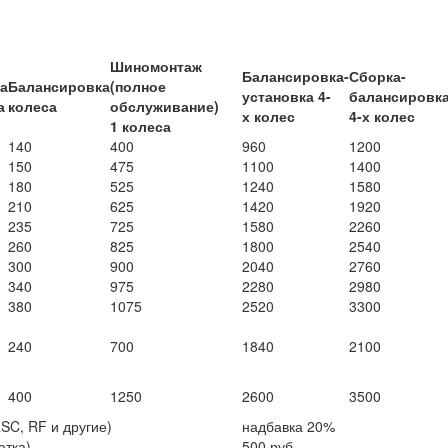
Шиномонтаж
Балансировка-
Сборка-
а
Балансировка
(полное
установка 4-
балансировк
а
колеса
обслуживание)
х колес
4-х колес
1 колеса
140
400
960
1200
150
475
1100
1400
180
525
1240
1580
210
625
1420
1920
235
725
1580
2260
260
825
1800
2540
300
900
2040
2760
340
975
2280
2980
380
1075
2520
3300
240
700
1840
2100
400
1250
2600
3500
SC, RF и другие)
надбавка 20%
атка)
500 руб.