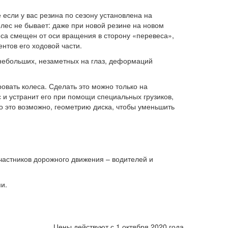
 если у вас резина по сезону установлена на
лес не бывает: даже при новой резине на новом
еса смещен от оси вращения в сторону «перевеса»,
нтов его ходовой части.
 небольших, незаметных на глаз, деформаций
овать колеса. Сделать это можно только на
и устранит его при помощи специальных грузиков,
ко это возможно, геометрию диска, чтобы уменьшить
частников дорожного движения – водителей и
и.
Цены действуют с 1 октября 2020 года