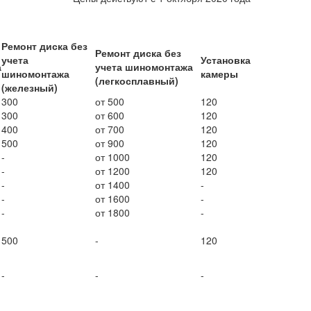
Ремонт диска без
Ремонт диска без
учета
Установка
а
учета шиномонтажа
шиномонтажа
камеры
(легкосплавный)
(железный)
300
от 500
120
300
от 600
120
400
от 700
120
500
от 900
120
-
от 1000
120
-
от 1200
120
-
от 1400
-
-
от 1600
-
-
от 1800
-
500
-
120
-
-
-