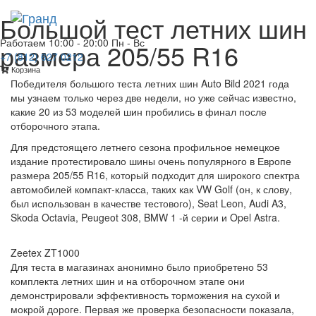
Большой тест летних шин
Toggl
navig
Работаем
10:00 - 20:00 Пн - Вс
размера 205/55 R16
+7 (812)
627 0212
Корзина
Победителя большого теста летних шин Auto Bild 2021 года
мы узнаем только через две недели, но уже сейчас известно,
какие 20 из 53 моделей шин пробились в финал после
отборочного этапа.
Для предстоящего летнего сезона профильное немецкое
издание протестировало шины очень популярного в Европе
размера 205/55 R16, который подходит для широкого спектра
автомобилей компакт-класса, таких как VW Golf (он, к слову,
был использован в качестве тестового), Seat Leon, Audi A3,
Skoda Octavia, Peugeot 308, BMW 1 -й серии и Opel Astra.
Zeetex ZT1000
Для теста в магазинах анонимно было приобретено 53
комплекта летних шин и на отборочном этапе они
демонстрировали эффективность торможения на сухой и
мокрой дороге. Первая же проверка безопасности показала,