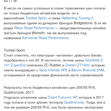
на 17 м!
В число не самых успешных в плане торможения шин попали
не только бюджетные китайские модели, но и
европейские
Tomket Sport
, а также
Seiberling Touring 2
,
выпускаемые одним из дочерних брендов Bridgestone. В их же
рядах
Riken Road Performance
— представительница линейки
третьих брендов Michelin, так же выпускаемая под
названием
Kormoran Road Performance
.
Tomket Sport
Стоит отметить, что некоторые «китаянки» довольно близко
подобрались к топ-20. В частности, летние шины
Goodride Z-
107 ZuperEco
компании ZC Rubber и
Zeetex ZT1000
, которые
смело конкурируют с
Sava Intensa HP2
и
Barum Bravuris 5HM
,
оставшимися за пределами финальной части соревнований.
Результаты теста бюджетных китайских шин 205/55 R16.
Quattroruote, 2017.
Отдельно упомянем шины
Event Futurum HP
, которые в 2017
году попали в поле зрения тестеров
Quattroruote
. Тогда, всё в
том же размере 205/55 R16, они были признаны экспертами