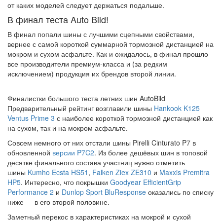
от каких моделей следует держаться подальше.
В финал теста Auto Bild!
В финал попали шины с лучшими сцепными свойствами,
вернее с самой короткой суммарной тормозной дистанцией на
мокром и сухом асфальте. Как и ожидалось, в финал прошло
все производители премиум-класса и (за редким
исключением) продукция их брендов второй линии.
Финалистки большого теста летних шин AutoBild
Предварительный рейтинг возглавили шины
Hankook K125
Ventus Prime 3
с наиболее короткой тормозной дистанцией как
на сухом, так и на мокром асфальте.
Совсем немного от них отстали шины Pirelli Cinturato P7 в
обновленной
версии P7C2
. Из более дешёвых шин в топовой
десятке финального состава участниц нужно отметить
шины
Kumho Ecsta HS51
,
Falken Ziex ZE310
и
Maxxis Premitra
HP5
. Интересно, что покрышки
Goodyear EfficientGrip
Performance 2
и
Dunlop Sport BluResponse
оказались по списку
ниже — в его второй половине.
Заметный перекос в характеристиках на мокрой и сухой