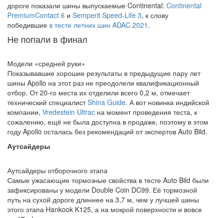
дороге показали шины выпускаемые Continental:
Continental
PremiumContact 6
и
Semperit Speed-Life 3
, к слову
победившие
в тесте летних шин ADAC 2021
.
Не попали в финал
Модели «средней руки»
Показывавшие хорошие результаты в предыдущие пару лет
шины Apollo на этот раз не преодолели квалификационный
отбор. От 20-го места их отделили всего 0,2 м, отмечает
технический специалист
Shina Guide
. А вот новинка индийской
компании,
Vredestein Ultrac
на момент проведения теста, к
сожалению, ещё не была доступна в продаже, поэтому в этом
году Apollo осталась без рекомендаций от экспертов Auto Bild.
Аутсайдеры
Аутсайдеры отборочного этапа
Самые ужасающие тормозные свойства в тесте Auto Bild были
зафиксированы у модели Double Coin DC99. Её тормозной
путь на сухой дороге длиннее на 3,7 м, чем у лучшей шины
этого этапа Hankook K125, а на мокрой поверхности и вовсе